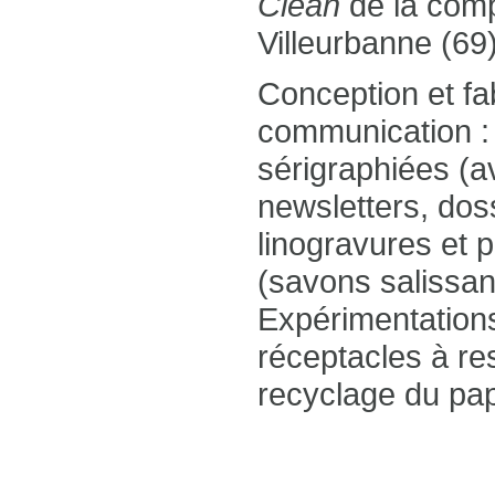
Clean
de la com
Villeurbanne (69)
Conception et fab
communication : 
sérigraphiées (a
newsletters, doss
linogravures et 
(savons salissan
Expérimentations
réceptacles à re
recyclage du pap