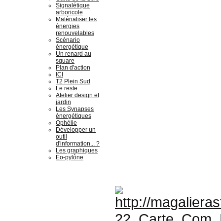
Signalétique
arboricole
Matérialiser les
énergies
renouvelables
Scénario
énergétique
Un renard au
square
Plan d'action
ICI
T2 Plein Sud
Le reste
Atelier design et
jardin
Les Synapses
énergétiques
Ophélie
Développer un
outil
d'information... ?
Les graphiques
Eo-pylône