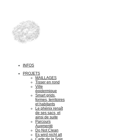
INFOS
PROJETS
MAILLAGES
Tisser en rond
Ville
épidermique
Smart grids,
formes, territoires
et habitants
Le phénix renaît
de ses sacs, et
ainsi de suite
Parcours
Augmenté
Do Not Clean
Es wird nicht alt
Carte de la Soie