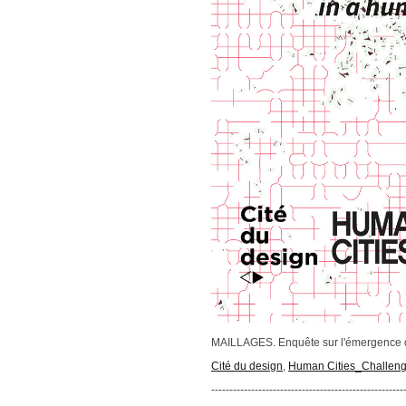
MAILLAGES. Enquête sur l'émergence d'
Cité du design
,
Human Cities_Challengi
-----------------------------------------------------