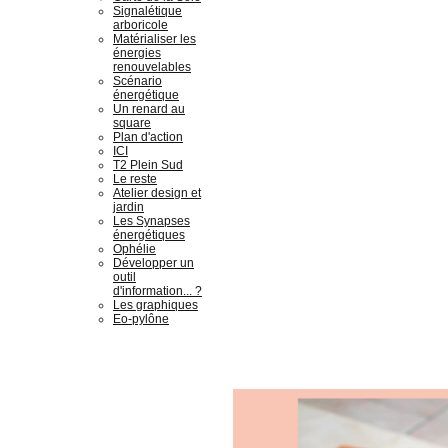
Signalétique
arboricole
Matérialiser les
énergies
renouvelables
Scénario
énergétique
Un renard au
square
Plan d'action
ICI
T2 Plein Sud
Le reste
Atelier design et
jardin
Les Synapses
énergétiques
Ophélie
Développer un
outil
d'information... ?
Les graphiques
Eo-pylône