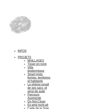
INFOS
PROJETS
MAILLAGES
Tisser en rond
Ville
épidermique
Smart grids,
formes, territoires
et habitants
Le phénix renaît
de ses sacs, et
ainsi de suite
Parcours
Augmenté
Do Not Clean
Es wird nicht alt
Carte de la Soie